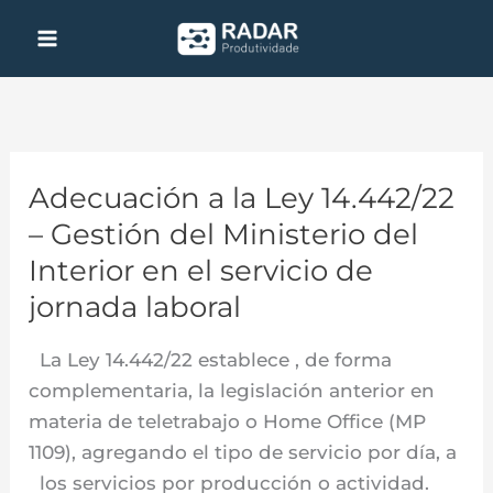
Ir
al
contenido
Adecuación a la Ley 14.442/22
Adecuación
a
– Gestión del Ministerio del
la
Interior en el servicio de
Ley
jornada laboral
14.442/22
–
La Ley 14.442/22 establece , de forma
Gestión
complementaria, la legislación anterior en
del
materia de teletrabajo o Home Office (MP
Ministerio
1109), agregando el tipo de servicio por día, a
del
los servicios por producción o actividad.