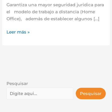
Interior
Garantiza una mayor seguridad jurídica para
en
el modelo de trabajo a distancia (Home
el
Office), además de establecer algunos […]
servicio
de
Leer más »
jornada
laboral
Pesquisar
Pesquisar