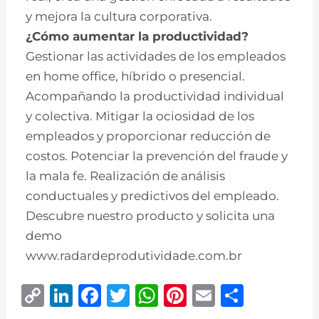
y mejora la cultura corporativa.
¿Cómo aumentar la productividad?
Gestionar las actividades de los empleados
en home office, híbrido o presencial.
Acompañando la productividad individual
y colectiva. Mitigar la ociosidad de los
empleados y proporcionar reducción de
costos. Potenciar la prevención del fraude y
la mala fe. Realización de análisis
conductuales y predictivos del empleado.
Descubre nuestro producto y solicita una
demo
www.radardeprodutividade.com.br
C
Li
F
T
W
Pi
E
S
o
n
a
w
h
n
m
h