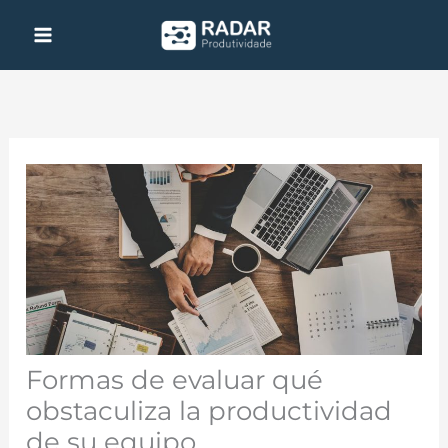
Ir
al
contenido
Formas de evaluar qué
obstaculiza la productividad
de su equipo