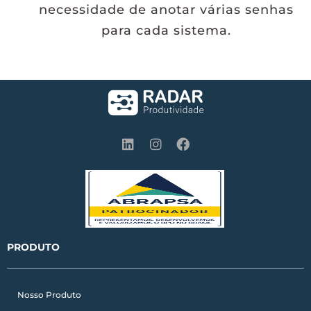
necessidade de anotar várias senhas
para cada sistema.
L
I
F
i
n
a
n
s
c
k
t
e
e
a
b
d
g
o
i
r
o
n
a
k
m
PRODUTO
Nosso Produto