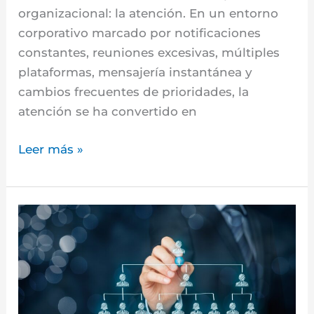
organizacional: la atención. En un entorno
corporativo marcado por notificaciones
constantes, reuniones excesivas, múltiples
plataformas, mensajería instantánea y
cambios frecuentes de prioridades, la
atención se ha convertido en
Leer más »
Agotamiento
del
liderazgo:
Cuando
gestionar
se