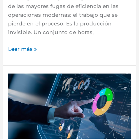
de las mayores fugas de eficiencia en las
operaciones modernas: el trabajo que se
pierde en el proceso. Es la producción
invisible. Un conjunto de horas,
Leer más »
Cuando
una
cultura
empresarial
es
fuerte,
pero
una