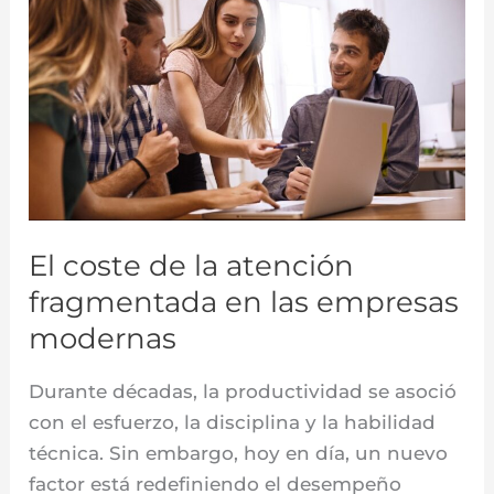
coste
de
la
atención
fragmentada
en
las
empresas
El coste de la atención
modernas
fragmentada en las empresas
modernas
Durante décadas, la productividad se asoció
con el esfuerzo, la disciplina y la habilidad
técnica. Sin embargo, hoy en día, un nuevo
factor está redefiniendo el desempeño