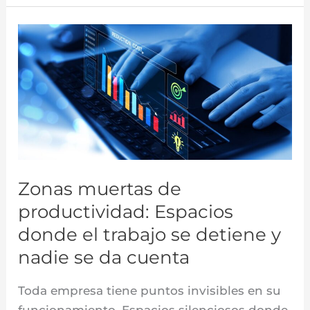
Zonas
muertas
de
productividad:
Espacios
donde
el
trabajo
Zonas muertas de
se
productividad: Espacios
detiene
y
donde el trabajo se detiene y
nadie
nadie se da cuenta
se
da
Toda empresa tiene puntos invisibles en su
cuenta
funcionamiento. Espacios silenciosos donde