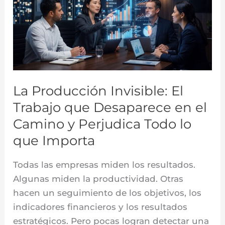
El
Trabajo
que
Desaparece
en
el
La Producción Invisible: El
Camino
Trabajo que Desaparece en el
y
Camino y Perjudica Todo lo
Perjudica
que Importa
Todo
lo
Todas las empresas miden los resultados.
que
Algunas miden la productividad. Otras
Importa
hacen un seguimiento de los objetivos, los
indicadores financieros y los resultados
estratégicos. Pero pocas logran detectar una