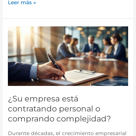
Leer más »
¿Su
empresa
está
contratando
personal
o
comprando
complejidad?
¿Su empresa está
contratando personal o
comprando complejidad?
Durante décadas, el crecimiento empresarial