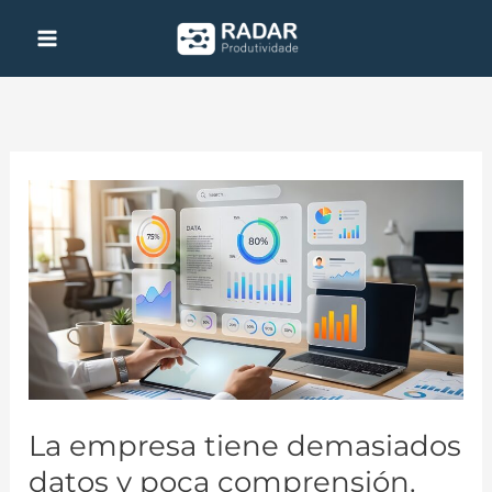
Ir
al
contenido
La
empresa
tiene
demasiados
datos
y
poca
comprensión.
La empresa tiene demasiados
datos y poca comprensión.