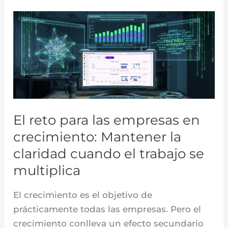
El
reto
para
las
empresas
en
crecimiento:
El reto para las empresas en
Mantener
la
crecimiento: Mantener la
claridad
claridad cuando el trabajo se
cuando
multiplica
el
trabajo
El crecimiento es el objetivo de
se
prácticamente todas las empresas. Pero el
multiplica
crecimiento conlleva un efecto secundario