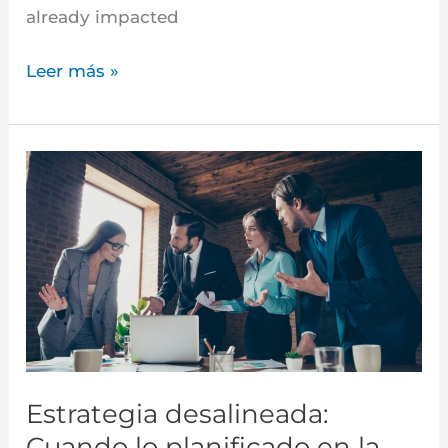
already impacted
Leer más »
Estrategia
desalineada:
Cuando
lo
planificado
en
la
alta
dirección
Estrategia desalineada:
no
Cuando lo planificado en la
se