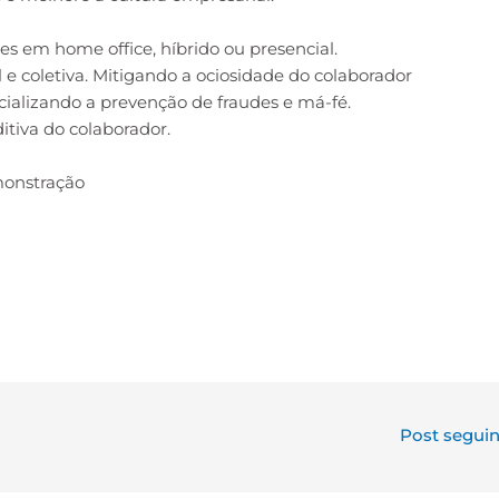
es em home office, híbrido ou presencial.
 coletiva. Mitigando a ociosidade do colaborador
ializando a prevenção de fraudes e má-fé.
tiva do colaborador.
monstração
S
h
ar
e
Post segui