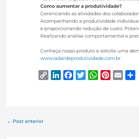
Como aumentar a produtividade?
Gerenciando as atividades dos colaborador
Acompanhando a produtividade individual e
e proporcionando redução de custo. Potenc
Realizando análise comportamental e predi
Conheça nosso produto e solicite uma de
www.radardeprodutividade.com.br
C
Li
F
T
W
Pi
E
o
n
a
w
h
n
m
p
k
c
it
at
te
ai
y
e
e
te
s
r
l
Li
dI
b
r
A
e
←
Post anterior
n
n
o
p
st
k
o
p