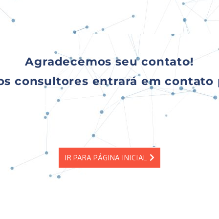
Agradecemos seu contato!
s consultores entrará em contato 
tato, em breve um dos nossos atendent
IR PARA PÁGINA INICIAL