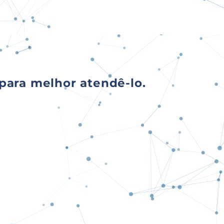
para melhor atendê-lo.
es entrará em contato.