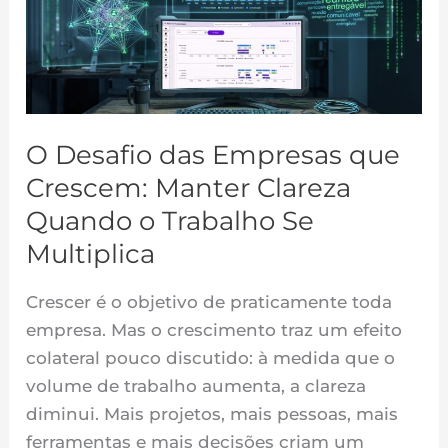
das
Empresas
que
Crescem:
Manter
O Desafio das Empresas que
Clareza
Quando
Crescem: Manter Clareza
o
Quando o Trabalho Se
Trabalho
Multiplica
Se
Multiplica
Crescer é o objetivo de praticamente toda
empresa. Mas o crescimento traz um efeito
colateral pouco discutido: à medida que o
volume de trabalho aumenta, a clareza
diminui. Mais projetos, mais pessoas, mais
ferramentas e mais decisões criam um