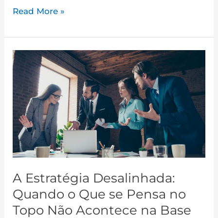
Read More »
A
Estratégia
Desalinhada:
Quando
o
Que
se
Pensa
no
A Estratégia Desalinhada:
Topo
Quando o Que se Pensa no
Não
Acontece
Topo Não Acontece na Base