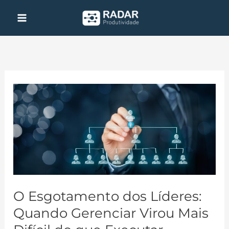
Ir
para
o
conteúdo
O
Esgotamento
dos
Líderes:
Quando
Gerenciar
Virou
Mais
O Esgotamento dos Líderes:
Difícil
Quando Gerenciar Virou Mais
do