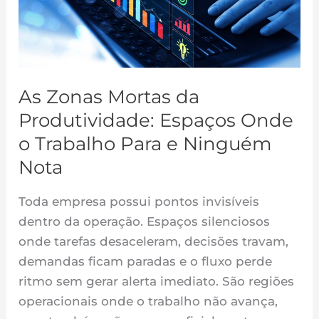
Produtividade:
Espaços
Onde
o
As Zonas Mortas da
Trabalho
Produtividade: Espaços Onde
Para
e
o Trabalho Para e Ninguém
Ninguém
Nota
Nota
Toda empresa possui pontos invisíveis
dentro da operação. Espaços silenciosos
onde tarefas desaceleram, decisões travam,
demandas ficam paradas e o fluxo perde
ritmo sem gerar alerta imediato. São regiões
operacionais onde o trabalho não avança,