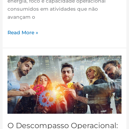
energia, foco e capacidade operacional
consumidos em atividades que não
avançam o
Read More »
O
Descompasso
Operacional:
Por
que
as
Entregas
Não
Acompanham
O Descompasso Operacional: