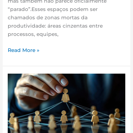
mas também não parece oficialmente
“parado”.Esses espaços podem ser
chamados de zonas mortas da
produtividade: áreas cinzentas entre
processos, equipes,
Read More »
Liderança
às
Cegas:
Decisões
Tomadas
Sem
o