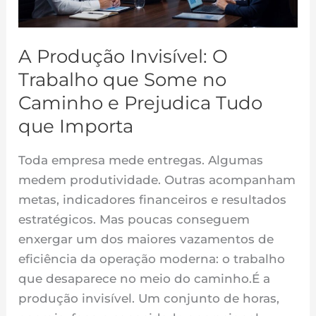
Some
no
Caminho
A Produção Invisível: O
e
Trabalho que Some no
Prejudica
Caminho e Prejudica Tudo
Tudo
que Importa
que
Importa
Toda empresa mede entregas. Algumas
medem produtividade. Outras acompanham
metas, indicadores financeiros e resultados
estratégicos. Mas poucas conseguem
enxergar um dos maiores vazamentos de
eficiência da operação moderna: o trabalho
que desaparece no meio do caminho.É a
produção invisível. Um conjunto de horas,