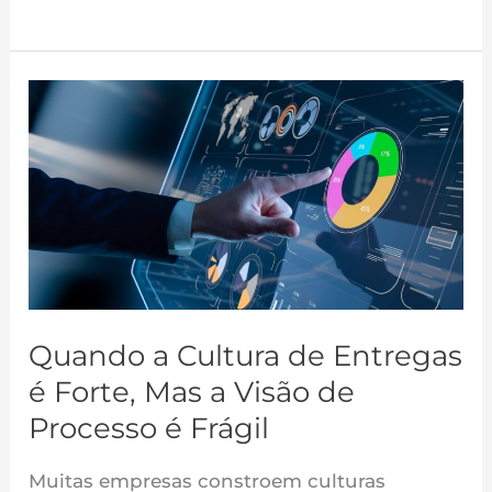
Quando
a
Cultura
de
Entregas
é
Forte,
Mas
a
Quando a Cultura de Entregas
Visão
é Forte, Mas a Visão de
de
Processo é Frágil
Processo
é
Muitas empresas constroem culturas